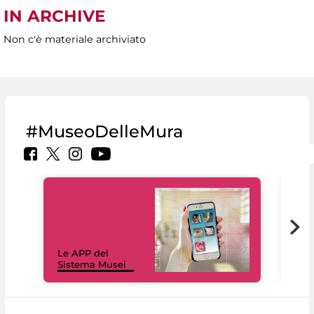
IN ARCHIVE
Non c'è materiale archiviato
#MuseoDelleMura
Il 
Le APP del
Mus
Sistema Musei
net