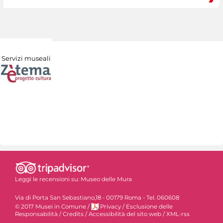
Servizi museali
Leggi le recensioni su:
Museo delle Mura
Via di Porta San Sebastiano,18 - 00179 Roma - Tel. 060608
© 2017 Musei in Comune
/
Privacy
/
Esclusione delle
Responsabilità
/
Credits
/
Accessibilità del sito web
/
XML-rss