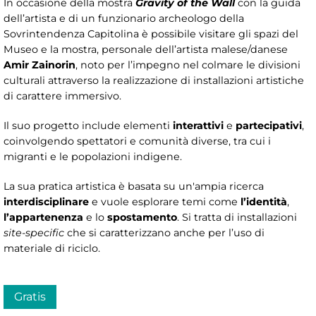
In occasione della mostra
Gravity of the Wall
con la guida
dell’artista e di un funzionario archeologo della
Sovrintendenza Capitolina è possibile visitare gli spazi del
Museo e la mostra, personale dell’artista malese/danese
Amir Zainorin
, noto per l’impegno nel colmare le divisioni
culturali attraverso la realizzazione di installazioni artistiche
di carattere immersivo.
Il suo progetto include elementi
interattivi
e
partecipativi
,
coinvolgendo spettatori e comunità diverse, tra cui i
migranti e le popolazioni indigene.
La sua pratica artistica è basata su un'ampia ricerca
interdisciplinare
e vuole esplorare temi come
l’identità
,
l’appartenenza
e lo
spostamento
. Si tratta di installazioni
site-specific
che si caratterizzano anche per l’uso di
materiale di riciclo.
Gratis