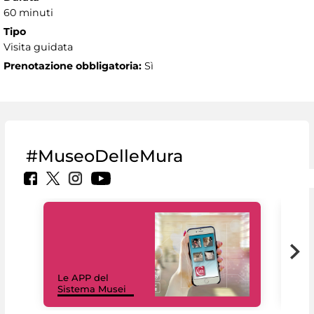
60 minuti
Tipo
Visita guidata
Prenotazione obbligatoria:
Sì
#MuseoDelleMura
Il 
Le APP del
Mus
Sistema Musei
net