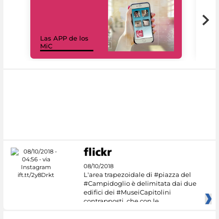
Las APP de los
I Mi
MiC
net
08/10/2018
L'area trapezoidale di #piazza del
#Campidoglio è delimitata dai due
edifici dei #MuseiCapitolini
contrapposti, che con le