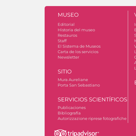
MUSEO
Editorial
I
Historia del museo
Restauros
S
Staff
El Sistema de Museos
V
Carta de los servicios
Newsletter
SITIO
Mura Aureliane
Porta San Sebastiano
SERVICIOS SCIENTÍFICOS
Publicaciones
Bibliografía
Autorizzazione riprese fotografiche