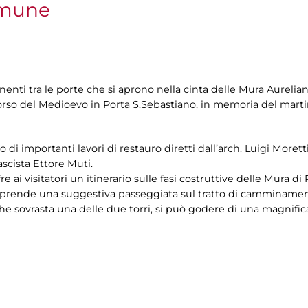
omune
enti tra le porte che si aprono nella cinta delle Mura Aurelia
orso del Medioevo in Porta S.Sebastiano, in memoria del marti
to di importanti lavori di restauro diretti dall’arch. Luigi Morett
ascista Ettore Muti.
re ai visitatori un itinerario sulle fasi costruttive delle Mura di
 comprende una suggestiva passeggiata sul tratto di camminament
he sovrasta una delle due torri, si può godere di una magnifica