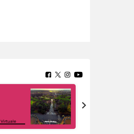
Google Arts &
 Virtuale
Culture