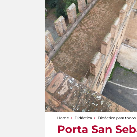
Home
>
Didáctica
>
Didáctica para todos
You are here
Porta San Seb