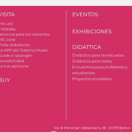
VISITA
EVENTOS
nfo útil
Entradas
EXHIBICIONES
ervicios para los visitantes
MIC card
isite didattiche
DIDATTICA
Le APP del Sistema Musei
Didáctica para las escuelas
Guide e cataloghi
Accesibilidad
Didáctica para todos
La tua opinione
Encuentros para profesores y
estudiantes
Proyectos accesibles
BUY
Via di Porta San Sebastiano, 18 - 00179 Roma