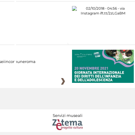
eiincomuneroma
Servizi museali