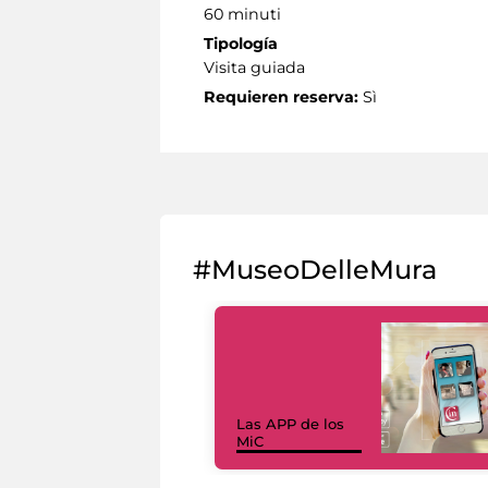
60 minuti
Tipología
Visita guiada
Requieren reserva:
Sì
#MuseoDelleMura
Las APP de los
MiC