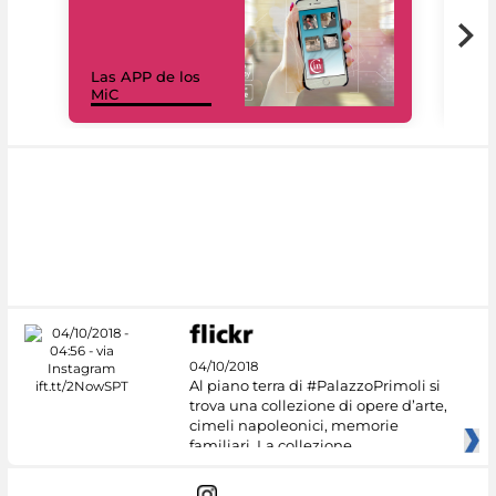
Las APP de los
I Mi
MiC
net
04/10/2018
Al piano terra di #PalazzoPrimoli si
trova una collezione di opere d’arte,
cimeli napoleonici, memorie
familiari. La collezione