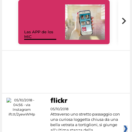
Las APP de los
I Mi
MiC
net
05/10/2018
Attraverso uno stretto passaggio con
una curiosa loggetta chiusa da una
bella vetrata a tortiglioni, si giunge
all'ultima stanza della