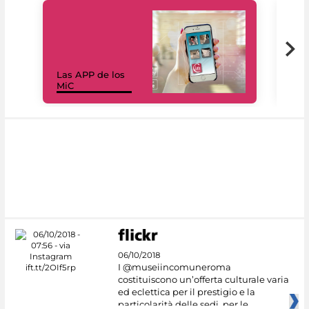
Las APP de los
I Mi
MiC
net
06/10/2018
I @museiincomuneroma
costituiscono un’offerta culturale varia
ed eclettica per il prestigio e la
particolarità delle sedi, per le