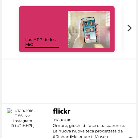
Las APP de los
I Mi
MiC
net
07/10/2018
Ombre, giochi di luce e trasparenze.
La nuova nuova teca progettata da
#RichardMeier per il Museo