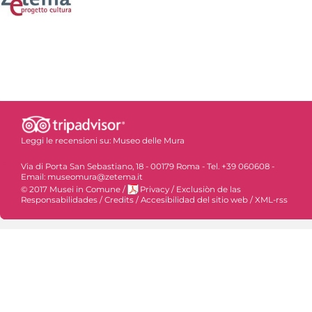
Leggi le recensioni su:
Museo delle Mura
Via di Porta San Sebastiano, 18 - 00179 Roma - Tel. +39 060608 -
Email: museomura@zetema.it
© 2017 Musei in Comune
/
Privacy
/
Exclusiòn de las
Responsabilidades
/
Credits
/
Accesibilidad del sitio web
/
XML-rss