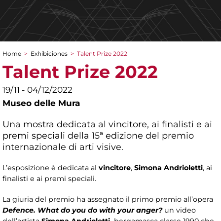
Home
>
Exhibiciones
>
Talent Prize 2022
You are here
Talent Prize 2022
19/11 - 04/12/2022
Museo delle Mura
Una mostra dedicata al vincitore, ai finalisti e ai
premi speciali della 15ª edizione del premio
internazionale di arti visive.
L’esposizione è dedicata al
vincitore
,
Simona Andrioletti
, ai
finalisti e ai premi speciali.
La giuria del premio ha assegnato il primo premio all’opera
Defence. What do you do with your anger?
un video