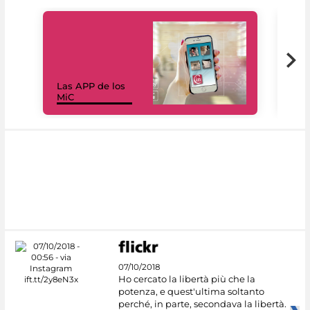
Las APP de los
I Mi
MiC
net
07/10/2018
Ho cercato la libertà più che la
potenza, e quest'ultima soltanto
perché, in parte, secondava la libertà.