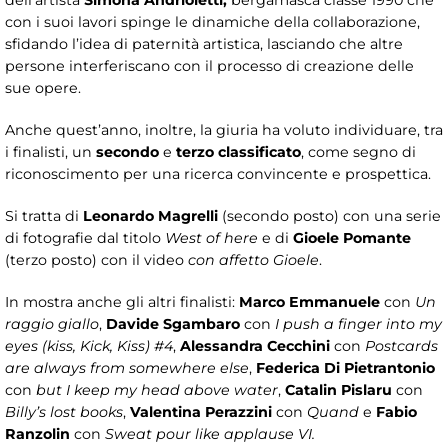
dell’artista
Simona Andrioletti,
bergamasca classe 1990 che
con i suoi lavori spinge le dinamiche della collaborazione,
sfidando l’idea di paternità artistica, lasciando che altre
persone interferiscano con il processo di creazione delle
sue opere.
Anche quest’anno, inoltre, la giuria ha voluto individuare, tra
i finalisti, un
secondo
e
terzo classificato
, come segno di
riconoscimento per una ricerca convincente e prospettica.
Si tratta di
Leonardo Magrelli
(secondo posto) con una serie
di fotografie dal titolo
West of here
e di
Gioele Pomante
(terzo posto) con il video
con affetto Gioele
.
In mostra anche gli altri finalisti:
Marco Emmanuele
con
Un
raggio giallo
,
Davide Sgambaro
con
I push a finger into my
eyes (kiss, Kick, Kiss) #4
,
Alessandra Cecchini
con
Postcards
are always from somewhere else
,
Federica Di Pietrantonio
con
but I keep my head above water
,
Catalin Pislaru
con
Billy’s lost books
,
Valentina Perazzini
con
Quand
e
Fabio
Ranzolin
con
Sweat pour like applause VI.