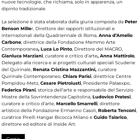
nuove tecnologie, che richiama, solo in apparenza, un
dipinto tradizionale.
La selezione è stata elaborata dalla giuria composta da
Peter
Benson Mille
r, Direttore dei rapporti istituzionali e
internazionali della Quadriennale di Roma,
Anna d’Amelio
Carbone
, direttrice della Fondazione Memmo Arte
Contemporanea
, Luca Lo Pinto
, Direttore del MACRO,
Gianluca Marziani
, curatore e critico d’arte
, Anna Mattirolo
,
Delegato alla ricerca e ai progetti culturali speciali Scuderie
del Quirinale,
Renata Cristina Mazzantini,
curatore
Quirinale Contemporaneo,
Chiara Parisi
, direttrice Centre
Pompidou-Metz,
Cesare Pietroiusti
, Presidente Palaexpo,
Federica Pirani
, storica dell’arte e responsabile del Servizio
Mostre della Sovrintendenza Capitolina,
Ludovico Pratesi
,
curatore e critico d’arte,
Marcello Smarrelli
, direttore
artistico della Fondazione Ermanno Casoli,
Roberta
Tenconi
,
curatrice Pirelli Hangar Bicocca Milano e
Guido Talarico
,
direttore ed editore di Inside Art.