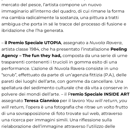
mercato del pesce, l’artista compone un nuovo
immaginario all’interno del quadro, di cui rimane la forma
ma cambia radicalmente la sostanza, una pittura a tratti
ambigua che porta in sé le tracce del processo di fusione e
ibridazione che l’ha generata.
–
il Premio Speciale UTOPIA
, assegnato a
Nuvola Ravera
,
artista classe 1984, che ha presentato l’installazione
Peeling
Agency – The fun they had,
composta da una serie di urne
trasparenti contenenti i trucioli in gomma esito di una
performance. L’azione di Nuvola Ravera consiste in uno
“scrub”, effettuato da parte di un’agenzia fittizia (P.A.), delle
pareti dei luoghi dell’arte, con gomme da cancellare. Una
spellatura del sedimento culturale che dà vita a conserve in
polvere dei mondi dell’arte. – il P
remio Speciale INSIDE ART
assegnato
Teresa
Giannico
per il lavoro
You will return, you
will return,
l’opera è una fotografia che ritrae un volto frutto
di una sovrapposizione di foto trovate sul web, attraverso
una ricerca per immagini simili. Una riflessione sulla
rielaborazione dell’immagine attraverso l’utilizzo delle