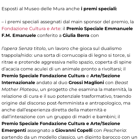
Esposti al Museo delle Mura anche
i premi speciali:
– i premi speciali assegnati dal main sponsor del premio, la
Fondazione Cultura e Arte
: il
Premio Speciale Emmanuele
F.M. Emanuele
conferito a
Giulia Berra
con
l’opera Senza titolo
, un lavoro che gioca sul dualismo
trappola/nido: una sorta di cornucopia di legno si torce, si
ritrae e protende aggressiva nello spazio, coperta di spine
d’acacia come aculei di un animale pronto a rivoltarsi; il
Premio Speciale Fondazione Cultura
e
Arte/Sezione
Internazionale
andato al duo
Grossi
Maglioni
con
Beast
Mother Plateau
, un progetto che esamina la maternità, la
relazione di cura e il suo potenziale trasformativo, traendo
origine dal discorso post-femminista e antropologico, ma
anche dall’esperienza diretta della maternità e
dall’interazione con un gruppo di madri e bambini; il
Premio Speciale Fondazione Cultura e Arte/Sezione
Emergenti
assegnato a
Giovanni Copelli
con
Pescheria
:
partendo da un modello classico, un dipinto barocco con un