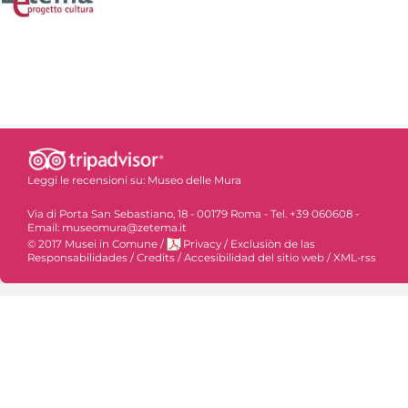
Leggi le recensioni su:
Museo delle Mura
Via di Porta San Sebastiano, 18 - 00179 Roma - Tel. +39 060608 -
Email: museomura@zetema.it
© 2017 Musei in Comune
/
Privacy
/
Exclusiòn de las
Responsabilidades
/
Credits
/
Accesibilidad del sitio web
/
XML-rss