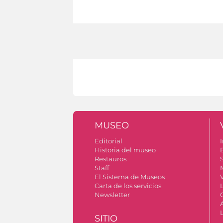
MUSEO
Editorial
I
Historia del museo
Restauros
S
Staff
El Sistema de Museos
V
Carta de los servicios
Newsletter
SITIO