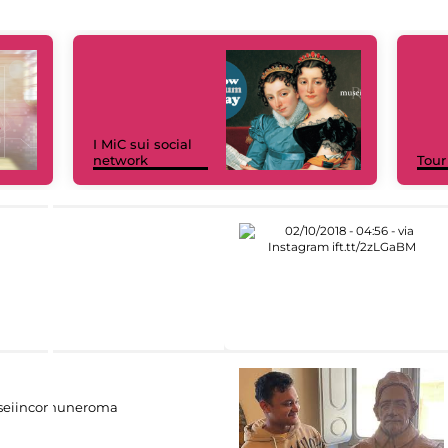
I MiC sui social
network
Tour
eiincomuneroma