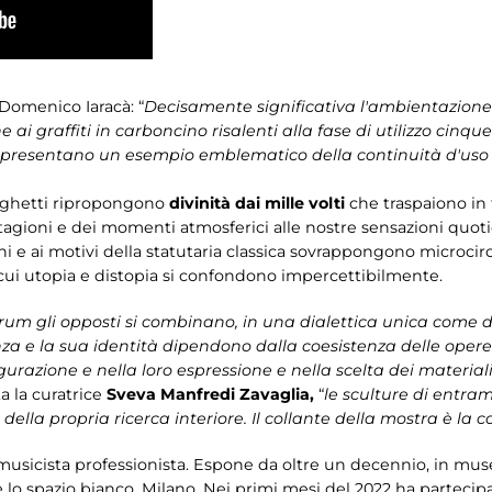
 Domenico Iaracà: “
Decisamente significativa l'ambientazione 
 ai graffiti in carboncino risalenti alla fase di utilizzo cinqu
 rappresentano un esempio emblematico della continuità d'uso n
eghetti ripropongono
divinità dai mille volti
che traspaiono in 
 stagioni e dei momenti atmosferici alle nostre sensazioni quot
ni e ai motivi della statutaria classica sovrappongono microci
cui utopia e distopia si confondono impercettibilmente.
m gli opposti si combinano, in una dialettica unica come dal
nza e la sua identità dipendono dalla coesistenza delle opere d
urazione e nella loro espressione e nella scelta dei materiali
ta la curatrice
Sveva Manfredi Zavaglia,
“
le sculture di entramb
lla propria ricerca interiore. Il collante della mostra è la c
usicista professionista. Espone da oltre un decennio, in musei
o è lo spazio bianco, Milano. Nei primi mesi del 2022 ha partecip