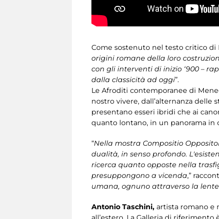
Come sostenuto nel testo critico di
origini romane della loro costruzione
con gli interventi di inizio ‘900 –
dalla classicità ad oggi
”.
Le Afroditi contemporanee di Men
nostro vivere, dall’alternanza delle
presentano esseri ibridi che ai cano
quanto lontano, in un panorama in 
“
Nella mostra Compositio Oppositoru
dualità, in senso profondo. L'esiste
ricerca quanto opposte nella trasfig
presuppongono a vicenda
,” raccon
umana, ognuno attraverso la lente de
Antonio Taschini,
artista romano e m
all’estero. La Galleria di riferiment