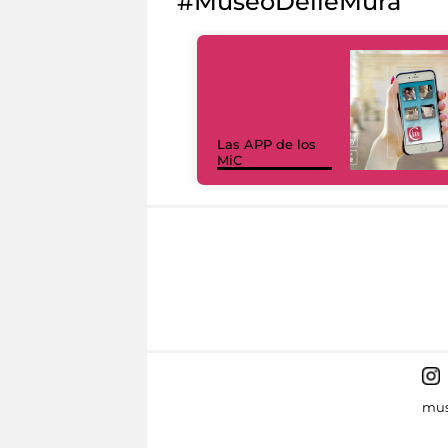
#MuseoDelleMura
Las APP de los
MiC
mus