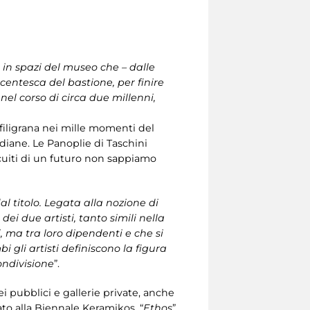
in spazi del museo che – dalle
ecentesca del bastione, per finire
el corso di circa due millenni,
filigrana nei mille momenti del
idiane. Le Panoplie di Taschini
rcuiti di un futuro non sappiamo
 titolo. Legata alla nozione di
ei due artisti, tanto simili nella
, ma tra loro dipendenti e che si
i gli artisti definiscono la figura
ondivisione
”.
 pubblici e gallerie private, anche
ato alla Biennale Keramikos, “
Ethos
”,