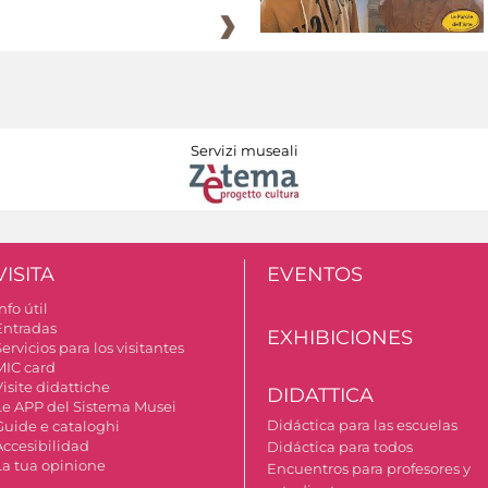
Servizi museali
VISITA
EVENTOS
nfo útil
Entradas
EXHIBICIONES
ervicios para los visitantes
MIC card
isite didattiche
DIDATTICA
Le APP del Sistema Musei
Didáctica para las escuelas
Guide e cataloghi
Accesibilidad
Didáctica para todos
La tua opinione
Encuentros para profesores y