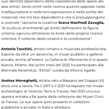
sua identità dipendono dalla coesistenza delle opere dei
due artisti, tanto simili nella ricerca quanto opposte nella
trasfigurazione e nella loro espressione e nella scelta dei
materiali, ma tra loro dipendenti e che si presuppongono
a vicenda
,” racconta la curatrice
Sveva Manfredi Zavaglia,
“
le sculture di entrambi gli artisti definiscono la figura
umana, ognuno attraverso la lente della propria ricerca
interiore. Il collante della mostra è la condivisione
”.
Antonio Taschini,
artista romano e musicista professionista.
Espone da oltre un decennio, in musei pubblici e gallerie
private, anche all’estero. La Galleria di riferimento è lo spazio
bianco, Milano. Nei primi mesi del 2022 ha partecipato alla
Biennale Keramikos, “
Ethos
”, curata da Vittorio Sgarbi.
Andrea Meneghetti,
artista nato a Bassano del Grappa (VI)
dove vive e lavora. Tra il 2017 e il 2021 ha esposto nei musei
archeologici di Vicenza, Terni e Treviso. Nel 2021 una sua
opera è entrata a far parte della collezione dei Musei Civici
di Treviso. Le sue opere sono presenti in collezioni
pubbliche e private, in Italia e all’estero.