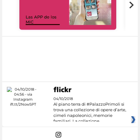
Las APP de los
I Mi
MiC
net
04/10/2018
Al piano terra di #PalazzoPrimoli si
trova una collezione di opere d’arte,
cimeli napoleonici, memorie
familiari. La collezione