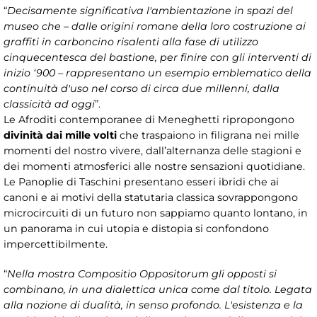
“
Decisamente significativa l'ambientazione in spazi del
museo che – dalle origini romane della loro costruzione ai
graffiti in carboncino risalenti alla fase di utilizzo
cinquecentesca del bastione, per finire con gli interventi di
inizio ‘900 – rappresentano un esempio emblematico della
continuità d'uso nel corso di circa due millenni, dalla
classicità ad oggi
”.
Le Afroditi contemporanee di Meneghetti ripropongono
divinità dai mille volti
che traspaiono in filigrana nei mille
momenti del nostro vivere, dall’alternanza delle stagioni e
dei momenti atmosferici alle nostre sensazioni quotidiane.
Le Panoplie di Taschini presentano esseri ibridi che ai
canoni e ai motivi della statutaria classica sovrappongono
microcircuiti di un futuro non sappiamo quanto lontano, in
un panorama in cui utopia e distopia si confondono
impercettibilmente.
“
Nella mostra Compositio Oppositorum gli opposti si
combinano, in una dialettica unica come dal titolo. Legata
alla nozione di dualità, in senso profondo. L'esistenza e la