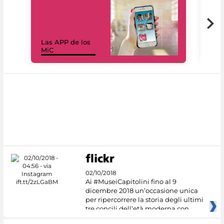
Las APP de los
I Mi
MiC
net
02/10/2018
Ai #MuseiCapitolini fino al 9
dicembre 2018 un’occasione unica
per ripercorrere la storia degli ultimi
tre concili dell’età moderna con