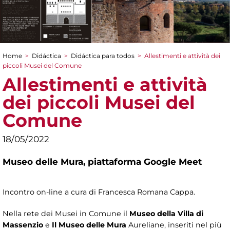
Home
>
Didáctica
>
Didáctica para todos
>
Allestimenti e attività dei
You are here
piccoli Musei del Comune
Allestimenti e attività
dei piccoli Musei del
Comune
18/05/2022
Museo delle Mura,
piattaforma Google Meet
Incontro on-line a cura di Francesca Romana Cappa.
Nella rete dei Musei in Comune il
Museo della Villa di
Massenzio
e
Il Museo delle Mura
Aureliane, inseriti nel più