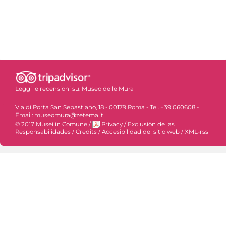
Leggi le recensioni su:
Museo delle Mura
Via di Porta San Sebastiano, 18 - 00179 Roma - Tel. +39 060608 -
Email: museomura@zetema.it
© 2017 Musei in Comune
/
Privacy
/
Exclusiòn de las
Responsabilidades
/
Credits
/
Accesibilidad del sitio web
/
XML-rss