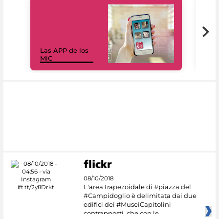
Las APP de los
I Mi
MiC
net
08/10/2018
L'area trapezoidale di #piazza del
#Campidoglio è delimitata dai due
edifici dei #MuseiCapitolini
contrapposti, che con le