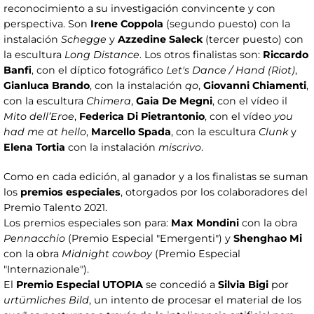
reconocimiento a su investigación convincente y con
perspectiva. Son
Irene Coppola
(segundo puesto) con la
instalación
Schegge
y
Azzedine Saleck
(tercer puesto) con
la escultura
Long Distance
. Los otros finalistas son:
Riccardo
Banfi
, con el díptico fotográfico
Let's Dance / Hand (Riot)
,
Gianluca Brando
, con la instalación
qo
,
Giovanni Chiamenti
,
con la escultura
Chimera
,
Gaia De Megni
, con el vídeo il
Mito dell’Eroe
,
Federica Di Pietrantonio
, con el vídeo
you
had me at hello
,
Marcello Spada
, con la escultura
Clunk
y
Elena Tortia
con la instalación
miscrivo
.
Como en cada edición, al ganador y a los finalistas se suman
los
premios especiales
, otorgados por los colaboradores del
Premio Talento 2021.
Los premios especiales son para:
Max Mondini
con la obra
Pennacchio
(Premio Especial "Emergenti") y
Shenghao Mi
con la obra
Midnight cowboy
(Premio Especial
"Internazionale").
El
Premio Especial UTOPIA
se concedió a
Silvia Bigi
por
urtümliches Bild
, un intento de procesar el material de los