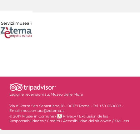
Servizi museali
Leggi le recensioni su:
Museo delle Mura
Via di Porta San Sebastiano, 18 - 00179 Roma - Tel. +39 060608 -
Email: museomura@zetema.it
© 2017 Musei in Comune
/
Privacy
/
Exclusiòn de las
Responsabilidades
/
Credits
/
Accesibilidad del sitio web
/
XML-rss