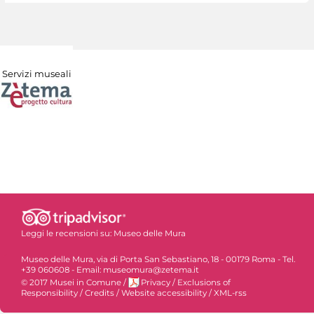
Servizi museali
Leggi le recensioni su:
Museo delle Mura
Museo delle Mura, via di Porta San Sebastiano, 18 - 00179 Roma - Tel.
+39 060608 - Email: museomura@zetema.it
© 2017 Musei in Comune
/
Privacy
/
Exclusions of
Responsibility
/
Credits
/
Website accessibility
/
XML-rss