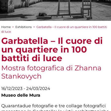
Home
>
Exhibitions
>
Garbatella – Il cuore di un quartiere in 100 battiti
You are here
di luce
Garbatella – Il cuore di
un quartiere in 100
battiti di luce
Mostra fotografica di Zhanna
Stankovych
16/12/2023 - 24/03/2024
Museo delle Mura
Quarantadue fotografie e tre collage fotografici