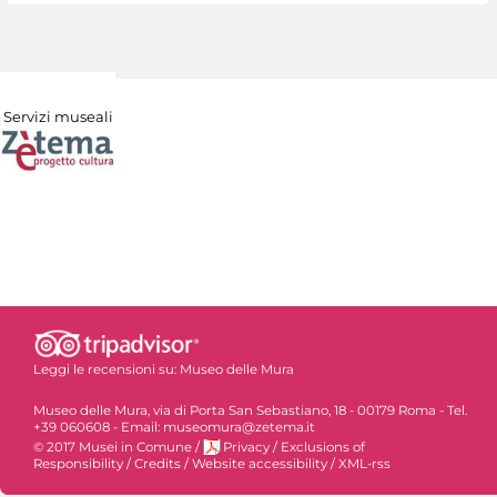
Servizi museali
Leggi le recensioni su:
Museo delle Mura
Museo delle Mura, via di Porta San Sebastiano, 18 - 00179 Roma - Tel.
+39 060608 - Email: museomura@zetema.it
© 2017 Musei in Comune
/
Privacy
/
Exclusions of
Responsibility
/
Credits
/
Website accessibility
/
XML-rss