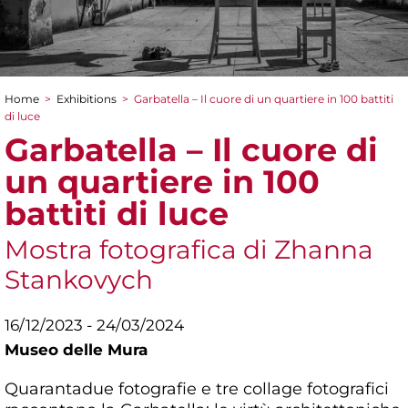
Home
>
Exhibitions
>
Garbatella – Il cuore di un quartiere in 100 battiti
You are here
di luce
Garbatella – Il cuore di
un quartiere in 100
battiti di luce
Mostra fotografica di Zhanna
Stankovych
16/12/2023 - 24/03/2024
Museo delle Mura
Quarantadue fotografie e tre collage fotografici