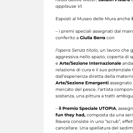
applause VI.
Esposti al Museo delle Mura anche
i
– i premi speciali assegnati dal mai
conferito a
Giulia Berra
con
l’opera Senza titolo
, un lavoro che 
aggressiva nello spazio, coperta di s
e
Arte/Sezione Internazionale
anda
relazione di cura e il suo potenzial
dall’esperienza diretta della matern
Arte/Sezione Emergenti
assegnato
mercato del pesce, l’artista compon
sostanza, una pittura a tratti ambigu
–
il Premio Speciale UTOPIA
, asseg
fun they had,
composta da una serie
Ravera consiste in uno “scrub”, effet
cancellare. Una spellatura del sedime