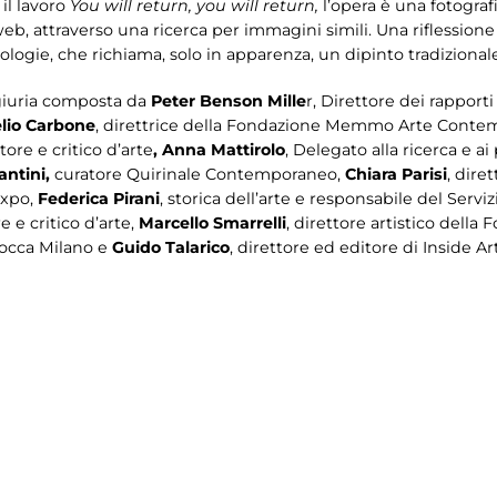
 il lavoro
You will return, you will return,
l’opera è una fotografi
web, attraverso una ricerca per immagini simili. Una riflession
nologie, che richiama, solo in apparenza, un dipinto tradizional
 giuria composta da
Peter Benson Mille
r, Direttore dei rapporti
lio Carbone
, direttrice della Fondazione Memmo Arte Cont
atore e critico d’arte
, Anna Mattirolo
, Delegato alla ricerca e ai
ntini,
curatore Quirinale Contemporaneo,
Chiara Parisi
, dire
expo,
Federica Pirani
, storica dell’arte e responsabile del Serv
re e critico d’arte,
Marcello Smarrelli
, direttore artistico dell
icocca Milano e
Guido Talarico
, direttore ed editore di Inside Art