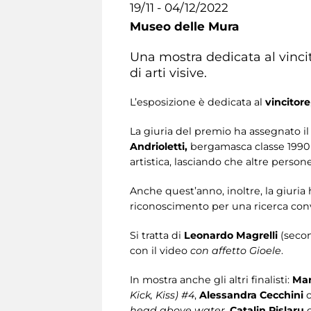
19/11 - 04/12/2022
Museo delle Mura
Una mostra dedicata al vincito
di arti visive.
L’esposizione è dedicata al
vincitore
La giuria del premio ha assegnato il
Andrioletti,
bergamasca classe 1990 c
artistica, lasciando che altre person
Anche quest’anno, inoltre, la giuria h
riconoscimento per una ricerca con
Si tratta di
Leonardo Magrelli
(secon
con il video
con affetto Gioele
.
In mostra anche gli altri finalisti:
Mar
Kick, Kiss) #4
,
Alessandra Cecchini
head above water
,
Catalin Pislaru