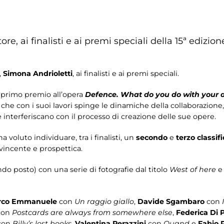
re, ai finalisti e ai premi speciali della 15ª edizi
,
Simona Andrioletti
, ai finalisti e ai premi speciali.
 primo premio all’opera
Defence. What do you do with your 
he con i suoi lavori spinge le dinamiche della collaborazione, 
e interferiscano con il processo di creazione delle sue opere.
a voluto individuare, tra i finalisti, un
secondo
e
terzo classif
vincente e prospettica.
do posto) con una serie di fotografie dal titolo
West of here
e
co Emmanuele
con
Un raggio giallo
,
Davide Sgambaro
con
con
Postcards are always from somewhere else
,
Federica Di 
con
Billy’s lost books
,
Valentina Perazzini
con
Quand
e
Fabio 