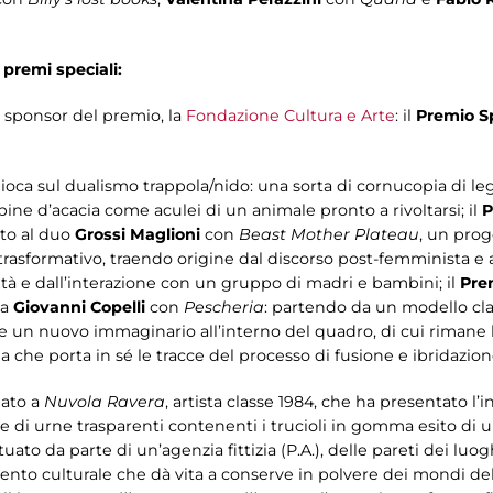
 premi speciali:
n sponsor del premio, la
Fondazione Cultura e Arte
: il
Premio S
gioca sul dualismo trappola/nido: una sorta di cornucopia di leg
pine d’acacia come aculei di un animale pronto a rivoltarsi; il
P
to al duo
Grossi
Maglioni
con
Beast Mother Plateau
, un prog
e trasformativo, traendo origine dal discorso post-femminista 
ità e dall’interazione con un gruppo di madri e bambini; il
Pre
 a
Giovanni Copelli
con
Pescheria
: partendo da un modello cla
e un nuovo immaginario all’interno del quadro, di cui rimane
a che porta in sé le tracce del processo di fusione e ibridazion
nato a
Nuvola Ravera
, artista classe 1984, che ha presentato l’
 di urne trasparenti contenenti i trucioli in gomma esito di 
tuato da parte di un’agenzia fittizia (P.A.), delle pareti dei lu
nto culturale che dà vita a conserve in polvere dei mondi dell’