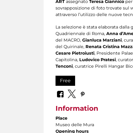
ART
assegnato
Teresa
Giannico
per
sovrapposizione di foto trovate sul 
attraverso l’utilizzo delle nuove tec
La selezione è stata elaborata dalla
Quadriennale di Roma,
Anna d’Ame
del MACRO,
Gianluca Marziani
, cur
del Quirinale,
Renata Cristina Mazza
Cesare Pietroiusti
, Presidente Pala
Capitolina,
Ludovico Pratesi
, curato
Tenconi
, curatrice Pirelli Hangar B
Free
Information
Place
Museo delle Mura
Opening hours