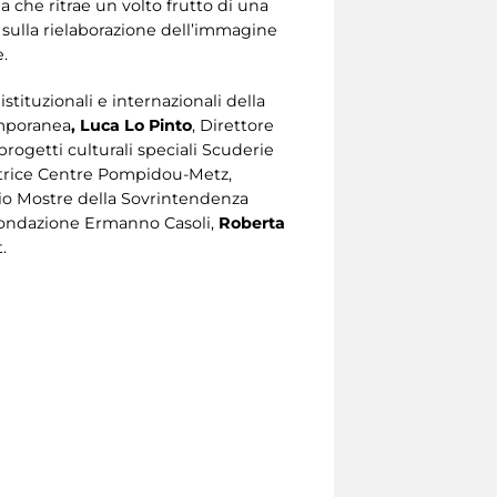
a che ritrae un volto frutto di una
e sulla rielaborazione dell’immagine
e.
 istituzionali e internazionali della
emporanea
, Luca Lo Pinto
, Direttore
 progetti culturali speciali Scuderie
ttrice Centre Pompidou-Metz,
izio Mostre della Sovrintendenza
a Fondazione Ermanno Casoli,
Roberta
.