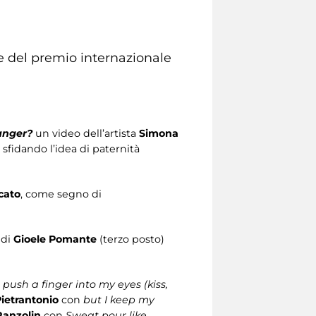
one del premio internazionale
anger?
un video dell’artista
Simona
sfidando l’idea di paternità
icato
, come segno di
 di
Gioele Pomante
(terzo posto)
I push a finger into my eyes (kiss,
Pietrantonio
con
but I keep my
Ranzolin
con
Sweat pour like