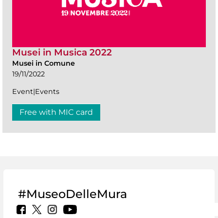
Musei in Musica 2022
Musei in Comune
19/11/2022
Event|Events
Free with MIC card
#MuseoDelleMura