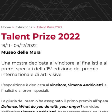
Home
>
Exhibitions
>
Talent Prize 2022
You are here
Talent Prize 2022
19/11 - 04/12/2022
Museo delle Mura
Una mostra dedicata al vincitore, ai finalisti e ai
premi speciali della 15ª edizione del premio
internazionale di arti visive.
L’esposizione è dedicata al
vincitore
,
Simona Andrioletti
, ai
finalisti e ai premi speciali.
La giuria del premio ha assegnato il primo premio all’opera
Defence. What do you do with your anger?
un video