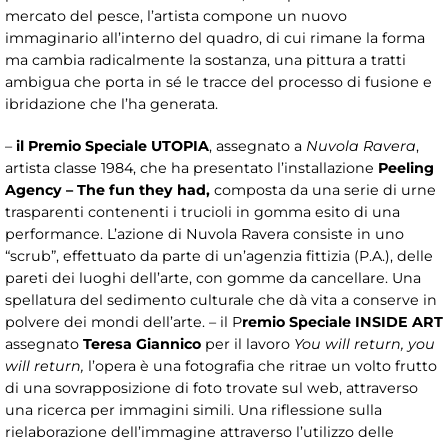
mercato del pesce, l’artista compone un nuovo
immaginario all’interno del quadro, di cui rimane la forma
ma cambia radicalmente la sostanza, una pittura a tratti
ambigua che porta in sé le tracce del processo di fusione e
ibridazione che l’ha generata.
–
il Premio Speciale UTOPIA
, assegnato a
Nuvola Ravera
,
artista classe 1984, che ha presentato l’installazione
Peeling
Agency – The fun they had,
composta da una serie di urne
trasparenti contenenti i trucioli in gomma esito di una
performance. L’azione di Nuvola Ravera consiste in uno
“scrub”, effettuato da parte di un’agenzia fittizia (P.A.), delle
pareti dei luoghi dell’arte, con gomme da cancellare. Una
spellatura del sedimento culturale che dà vita a conserve in
polvere dei mondi dell’arte. – il P
remio Speciale INSIDE ART
assegnato
Teresa
Giannico
per il lavoro
You will return, you
will return,
l’opera è una fotografia che ritrae un volto frutto
di una sovrapposizione di foto trovate sul web, attraverso
una ricerca per immagini simili. Una riflessione sulla
rielaborazione dell’immagine attraverso l’utilizzo delle