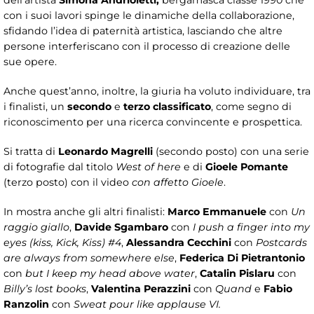
dell’artista
Simona Andrioletti,
bergamasca classe 1990 che
con i suoi lavori spinge le dinamiche della collaborazione,
sfidando l’idea di paternità artistica, lasciando che altre
persone interferiscano con il processo di creazione delle
sue opere.
Anche quest’anno, inoltre, la giuria ha voluto individuare, tra
i finalisti, un
secondo
e
terzo classificato
, come segno di
riconoscimento per una ricerca convincente e prospettica.
Si tratta di
Leonardo Magrelli
(secondo posto) con una serie
di fotografie dal titolo
West of here
e di
Gioele Pomante
(terzo posto) con il video
con affetto Gioele
.
In mostra anche gli altri finalisti:
Marco Emmanuele
con
Un
raggio giallo
,
Davide Sgambaro
con
I push a finger into my
eyes (kiss, Kick, Kiss) #4
,
Alessandra Cecchini
con
Postcards
are always from somewhere else
,
Federica Di Pietrantonio
con
but I keep my head above water
,
Catalin Pislaru
con
Billy’s lost books
,
Valentina Perazzini
con
Quand
e
Fabio
Ranzolin
con
Sweat pour like applause VI.