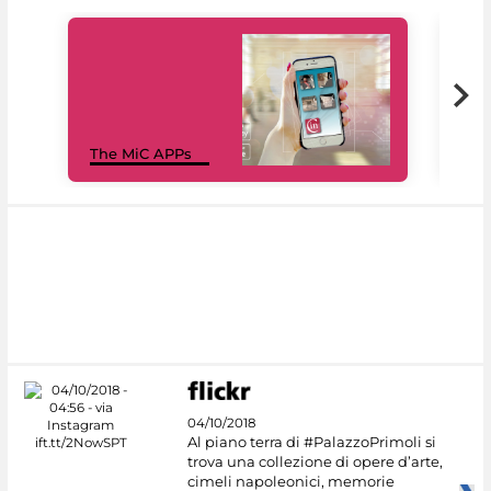
MiC
The MiC APPs
net
04/10/2018
Al piano terra di #PalazzoPrimoli si
trova una collezione di opere d’arte,
cimeli napoleonici, memorie