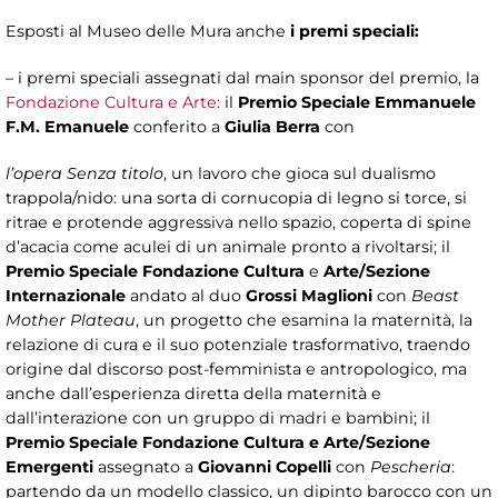
Esposti al Museo delle Mura anche
i premi speciali:
– i premi speciali assegnati dal main sponsor del premio, la
Fondazione Cultura e Arte
: il
Premio Speciale Emmanuele
F.M. Emanuele
conferito a
Giulia Berra
con
l’opera Senza titolo
, un lavoro che gioca sul dualismo
trappola/nido: una sorta di cornucopia di legno si torce, si
ritrae e protende aggressiva nello spazio, coperta di spine
d’acacia come aculei di un animale pronto a rivoltarsi; il
Premio Speciale Fondazione Cultura
e
Arte/Sezione
Internazionale
andato al duo
Grossi
Maglioni
con
Beast
Mother Plateau
, un progetto che esamina la maternità, la
relazione di cura e il suo potenziale trasformativo, traendo
origine dal discorso post-femminista e antropologico, ma
anche dall’esperienza diretta della maternità e
dall’interazione con un gruppo di madri e bambini; il
Premio Speciale Fondazione Cultura e Arte/Sezione
Emergenti
assegnato a
Giovanni Copelli
con
Pescheria
:
partendo da un modello classico, un dipinto barocco con un