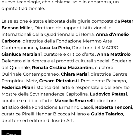
nuove tecnologie, che richiama, solo in apparenza, un
dipinto tradizionale.
La selezione è stata elaborata dalla giuria composta da
Peter
Benson Mille
r, Direttore dei rapporti istituzionali e
internazionali della Quadriennale di Roma,
Anna d’Amelio
Carbone
, direttrice della Fondazione Memmo Arte
Contemporanea
, Luca Lo Pinto
, Direttore del MACRO,
Gianluca Marziani
, curatore e critico d’arte
, Anna Mattirolo
,
Delegato alla ricerca e ai progetti culturali speciali Scuderie
del Quirinale,
Renata Cristina Mazzantini,
curatore
Quirinale Contemporaneo,
Chiara Parisi
, direttrice Centre
Pompidou-Metz,
Cesare Pietroiusti
, Presidente Palaexpo,
Federica Pirani
, storica dell’arte e responsabile del Servizio
Mostre della Sovrintendenza Capitolina,
Ludovico Pratesi
,
curatore e critico d’arte,
Marcello Smarrelli
, direttore
artistico della Fondazione Ermanno Casoli,
Roberta
Tenconi
,
curatrice Pirelli Hangar Bicocca Milano e
Guido Talarico
,
direttore ed editore di Inside Art.