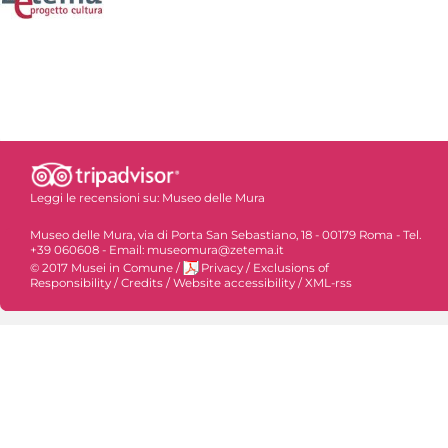
Leggi le recensioni su:
Museo delle Mura
Museo delle Mura, via di Porta San Sebastiano, 18 - 00179 Roma - Tel.
+39 060608 - Email: museomura@zetema.it
© 2017 Musei in Comune
/
Privacy
/
Exclusions of
Responsibility
/
Credits
/
Website accessibility
/
XML-rss