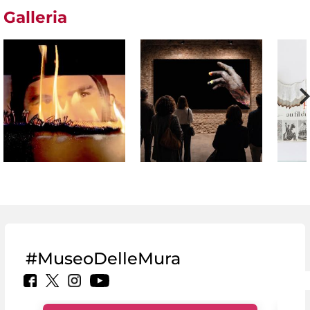
Galleria
#MuseoDelleMura