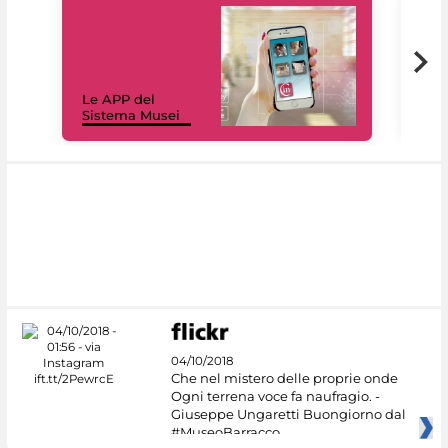
Il 
Le APP del
Mus
Sistema Musei
net
04/10/2018
Che nel mistero delle proprie onde
Ogni terrena voce fa naufragio. -
Giuseppe Ungaretti Buongiorno dal
#MuseoBarracco