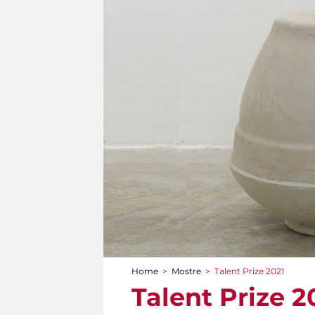
Home
>
Mostre
>
Talent Prize 2021
Tu sei qui
Talent Prize 2