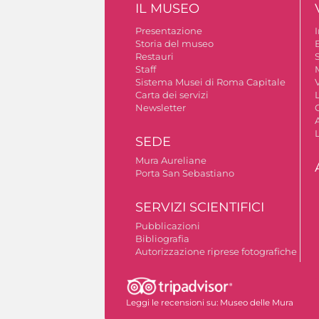
IL MUSEO
Presentazione
Storia del museo
B
Restauri
S
Staff
Sistema Musei di Roma Capitale
V
Carta dei servizi
Newsletter
A
SEDE
Mura Aureliane
Porta San Sebastiano
SERVIZI SCIENTIFICI
Pubblicazioni
Bibliografia
Autorizzazione riprese fotografiche
Leggi le recensioni su:
Museo delle Mura