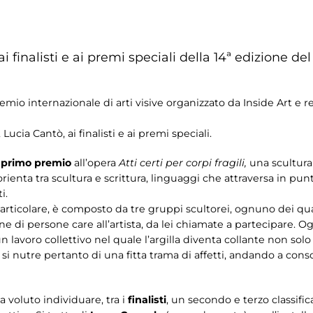
i finalisti e ai premi speciali della 14ª edizione de
remio internazionale di arti visive organizzato da Inside Art e r
Lucia Cantò, ai finalisti e ai premi speciali.
l
primo premio
all’opera
Atti certi per corpi fragili,
una scultura 
si orienta tra scultura e scrittura, linguaggi che attraversa in pu
i.
 particolare, è composto da tre gruppi scultorei, ognuno dei qual
ne di persone care all’artista, da lei chiamate a partecipare. Ogn
i un lavoro collettivo nel quale l’argilla diventa collante non s
si nutre pertanto di una fitta trama di affetti, andando a conso
 voluto individuare, tra i
finalisti
, un secondo e terzo classif