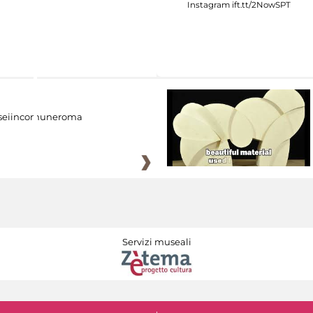
eiincomuneroma
Servizi museali