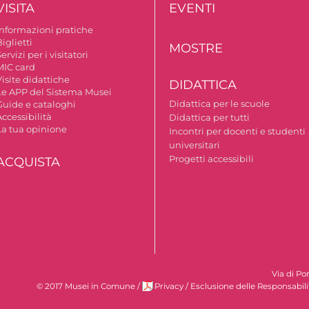
VISITA
EVENTI
Informazioni pratiche
iglietti
MOSTRE
ervizi per i visitatori
MIC card
isite didattiche
DIDATTICA
Le APP del Sistema Musei
Didattica per le scuole
Guide e cataloghi
ccessibilità
Didattica per tutti
La tua opinione
Incontri per docenti e studenti
universitari
Progetti accessibili
ACQUISTA
Via di Po
© 2017 Musei in Comune
/
Privacy
/
Esclusione delle Responsabili