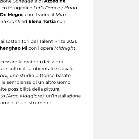
azione
Schegge
e di
Azzedine
tico fotografico
Let’s Dance / Hand
a De Megni,
con il video il
Mito
tura
Clunk
ed
Elena Tortia
con
dai sostenitori del Talent Prize 2021.
henghao Mi
con l’opera
Midnight
ocessare la materia dei sogni
re culturali, ambientali e sociali.
ubbi,
uno studio pittorico basato
con le sembianze di un altro uomo
e possibilità della pittura.
nto (Argo Maggiore),
un’installazione
uomo e i suoi strumenti.