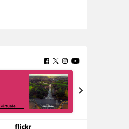
Google Arts &
 Virtuale
Culture