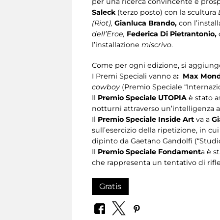
per una ricerca convincente e prospe
Saleck
(terzo posto) con la scultura
(Riot),
Gianluca Brando,
con l’instal
dell’Eroe,
Federica Di Pietrantonio,
l’installazione
miscrivo
.
Come per ogni edizione, si aggiungon
I Premi Speciali vanno a
: Max Mond
cowboy
(Premio Speciale “Internazio
Il
Premio Speciale UTOPIA
è stato 
notturni attraverso un’intelligenza a
Il
Premio Speciale Inside Art
va a
Gi
sull’esercizio della ripetizione, in 
dipinto da Gaetano Gandolfi (“Studio
Il
Premio Speciale Fondament
a è s
che rappresenta un tentativo di rif
Gratis