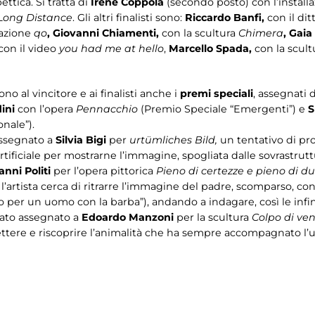
ttica. Si tratta di
Irene Coppola
(secondo posto) con l’install
Long Distance
. Gli altri finalisti sono:
Riccardo Banfi,
con il dit
lazione
qo
, Giovanni Chiamenti,
con la scultura
Chimera
, Gai
con il video
you had me at hello
,
Marcello Spada,
con la scul
o al vincitore e ai finalisti anche i
premi speciali
, assegnati 
ini
con l’opera
Pennacchio
(Premio Speciale “Emergenti”) e
S
nale”).
assegnato a
Silvia Bigi
per
urtümliches Bild,
un tentativo di pr
rtificiale per mostrarne l’immagine, spogliata dalle sovrastruttu
anni Politi
per l’opera pittorica
Pieno di certezze e pieno di d
cui l’artista cerca di ritrarre l’immagine del padre, scomparso, 
 per un uomo con la barba”), andando a indagare, così le infinit
tato assegnato a
Edoardo Manzoni
per la scultura
Colpo di ve
lettere e riscoprire l’animalità che ha sempre accompagnato l’