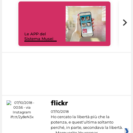
Il 
Le APP del
Mus
Sistema Musei
net
07/10/2018
Ho cercato la libertà più che la
potenza, e quest'ultima soltanto
perché, in parte, secondava la libertà.
— Marguerite Yourcenar