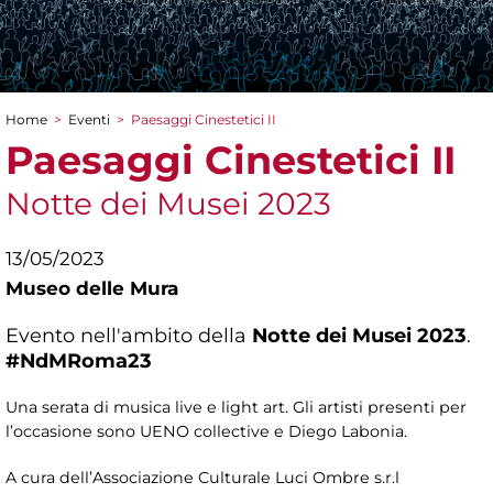
Home
>
Eventi
>
Paesaggi Cinestetici II
Tu sei qui
Paesaggi Cinestetici II
Notte dei Musei 2023
13/05/2023
Museo delle Mura
Evento nell'ambito della
Notte dei Musei 2023
.
#NdMRoma23
Una serata di musica live e light art. Gli artisti presenti per
l’occasione sono UENO collective e Diego Labonia.
A cura dell’Associazione Culturale Luci Ombre s.r.l