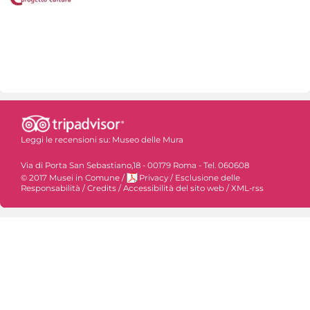
Leggi le recensioni su:
Museo delle Mura
Via di Porta San Sebastiano,18 - 00179 Roma - Tel. 060608
© 2017 Musei in Comune
/
Privacy
/
Esclusione delle
Responsabilità
/
Credits
/
Accessibilità del sito web
/
XML-rss