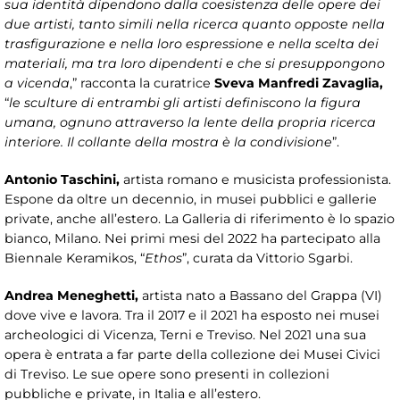
sua identità dipendono dalla coesistenza delle opere dei
due artisti, tanto simili nella ricerca quanto opposte nella
trasfigurazione e nella loro espressione e nella scelta dei
materiali, ma tra loro dipendenti e che si presuppongono
a vicenda
,” racconta la curatrice
Sveva Manfredi Zavaglia,
“
le sculture di entrambi gli artisti definiscono la figura
umana, ognuno attraverso la lente della propria ricerca
interiore. Il collante della mostra è la condivisione
”.
Antonio Taschini,
artista romano e musicista professionista.
Espone da oltre un decennio, in musei pubblici e gallerie
private, anche all’estero. La Galleria di riferimento è lo spazio
bianco, Milano. Nei primi mesi del 2022 ha partecipato alla
Biennale Keramikos, “
Ethos
”, curata da Vittorio Sgarbi.
Andrea Meneghetti,
artista nato a Bassano del Grappa (VI)
dove vive e lavora. Tra il 2017 e il 2021 ha esposto nei musei
archeologici di Vicenza, Terni e Treviso. Nel 2021 una sua
opera è entrata a far parte della collezione dei Musei Civici
di Treviso. Le sue opere sono presenti in collezioni
pubbliche e private, in Italia e all’estero.