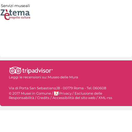
Servizi museali
Leggi le recensioni su:
Museo delle Mura
Via di Porta San Sebastiano,18 - 00179 Roma - Tel. 060608
© 2017 Musei in Comune
/
Privacy
/
Esclusione delle
Responsabilità
/
Credits
/
Accessibilità del sito web
/
XML-rss