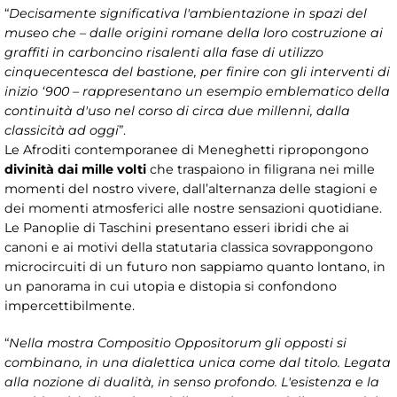
“
Decisamente significativa l'ambientazione in spazi del
museo che – dalle origini romane della loro costruzione ai
graffiti in carboncino risalenti alla fase di utilizzo
cinquecentesca del bastione, per finire con gli interventi di
inizio ‘900 – rappresentano un esempio emblematico della
continuità d'uso nel corso di circa due millenni, dalla
classicità ad oggi
”.
Le Afroditi contemporanee di Meneghetti ripropongono
divinità dai mille volti
che traspaiono in filigrana nei mille
momenti del nostro vivere, dall’alternanza delle stagioni e
dei momenti atmosferici alle nostre sensazioni quotidiane.
Le Panoplie di Taschini presentano esseri ibridi che ai
canoni e ai motivi della statutaria classica sovrappongono
microcircuiti di un futuro non sappiamo quanto lontano, in
un panorama in cui utopia e distopia si confondono
impercettibilmente.
“
Nella mostra Compositio Oppositorum gli opposti si
combinano, in una dialettica unica come dal titolo. Legata
alla nozione di dualità, in senso profondo. L'esistenza e la