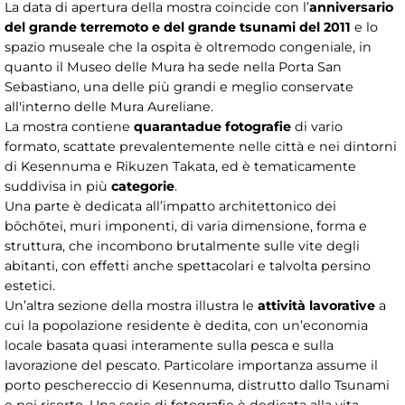
La data di apertura della mostra coincide con l’
anniversario
del grande terremoto e del grande tsunami del 2011
e lo
spazio museale che la ospita è oltremodo congeniale, in
quanto il Museo delle Mura ha sede nella Porta San
Sebastiano, una delle più grandi e meglio conservate
all'interno delle Mura Aureliane.
La mostra contiene
quarantadue fotografie
di vario
formato, scattate prevalentemente nelle città e nei dintorni
di Kesennuma e Rikuzen Takata, ed è tematicamente
suddivisa in più
categorie
.
Una parte è dedicata all’impatto architettonico dei
bōchōtei, muri imponenti, di varia dimensione, forma e
struttura, che incombono brutalmente sulle vite degli
abitanti, con effetti anche spettacolari e talvolta persino
estetici.
Un’altra sezione della mostra illustra le
attività lavorative
a
cui la popolazione residente è dedita, con un’economia
locale basata quasi interamente sulla pesca e sulla
lavorazione del pescato. Particolare importanza assume il
porto peschereccio di Kesennuma, distrutto dallo Tsunami