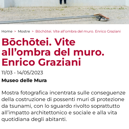
Home
>
Mostre
>
Bōchōtei. Vite all’ombra del muro. Enrico Graziani
Tu sei qui
Bōchōtei. Vite
all’ombra del muro.
Enrico Graziani
11/03 - 14/05/2023
Museo delle Mura
Mostra fotografica incentrata sulle conseguenze
della costruzione di possenti muri di protezione
da tsunami, con lo sguardo rivolto soprattutto
all’impatto architettonico e sociale e alla vita
quotidiana degli abitanti.