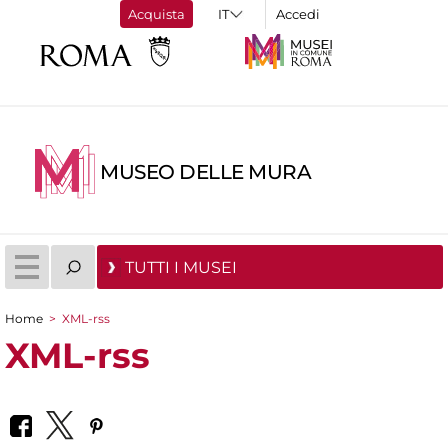
Acquista
Accedi
MUSEO DELLE MURA
TUTTI I MUSEI
Home
>
XML-rss
Tu sei qui
XML-rss