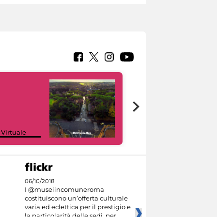
Google Arts &
 Virtuale
Culture
06/10/2018
I @museiincomuneroma
costituiscono un’offerta culturale
varia ed eclettica per il prestigio e
la particolarità delle sedi, per