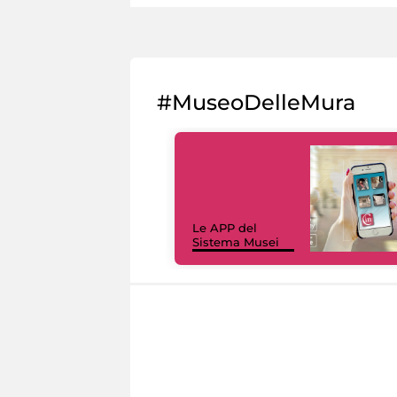
#MuseoDelleMura
Le APP del
Sistema Musei