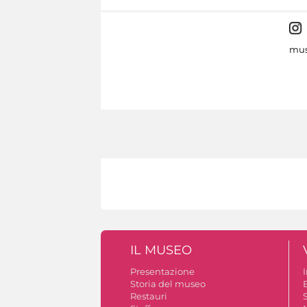
mus
IL MUSEO
Presentazione
Storia del museo
B
Restauri
S