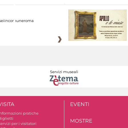
eiincomuneroma
Servizi museali
VISITA
EVENTI
Informazioni pratiche
iglietti
MOSTRE
ervizi per i visitatori