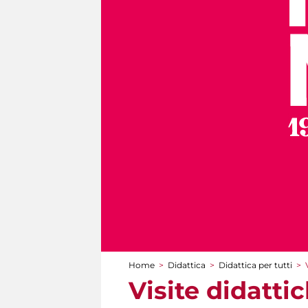
Home
>
Didattica
>
Didattica per tutti
>
Tu sei qui
Visite didatti