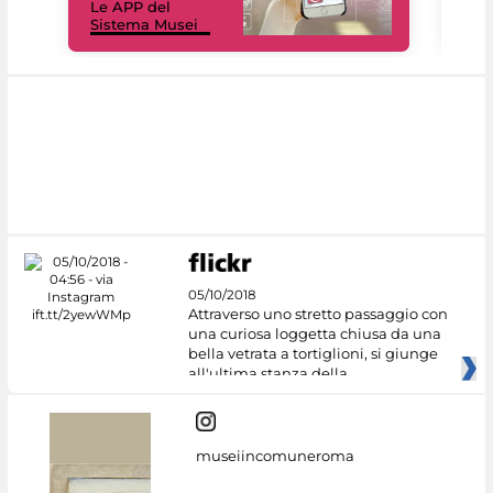
Le APP del
Mus
Sistema Musei
net
05/10/2018
Attraverso uno stretto passaggio con
una curiosa loggetta chiusa da una
bella vetrata a tortiglioni, si giunge
all'ultima stanza della
museiincomuneroma