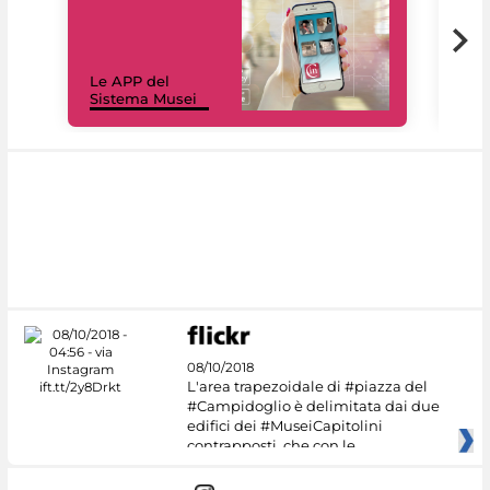
Il 
Le APP del
Mus
Sistema Musei
net
08/10/2018
L'area trapezoidale di #piazza del
#Campidoglio è delimitata dai due
edifici dei #MuseiCapitolini
contrapposti, che con le