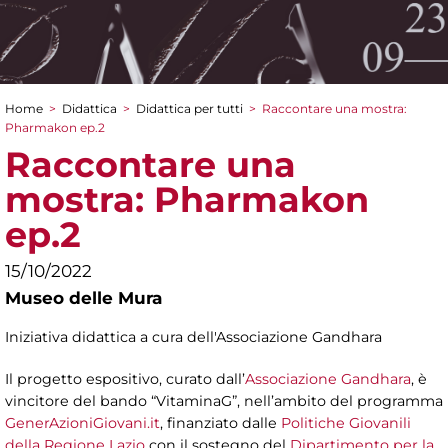
Home
>
Didattica
>
Didattica per tutti
>
Raccontare una mostra:
Tu sei qui
Pharmakon ep.2
Raccontare una
mostra: Pharmakon
ep.2
15/10/2022
Museo delle Mura
Iniziativa didattica a cura dell'Associazione Gandhara
Il progetto espositivo, curato dall’
Associazione Gandhara
, è
vincitore del bando “VitaminaG”, nell’ambito del programma
GenerAzioniGiovani.it
, finanziato dalle
Politiche Giovanili
della Regione Lazio
con il sostegno del
Dipartimento per la