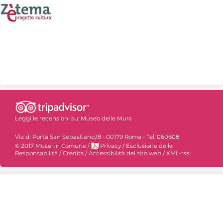
Leggi le recensioni su:
Museo delle Mura
Via di Porta San Sebastiano,18 - 00179 Roma - Tel. 060608
© 2017 Musei in Comune
/
Privacy
/
Esclusione delle
Responsabilità
/
Credits
/
Accessibilità del sito web
/
XML-rss