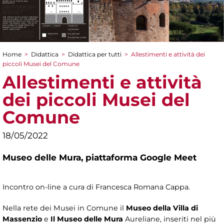
Home
>
Didattica
>
Didattica per tutti
>
Allestimenti e attività dei
Tu sei qui
piccoli Musei del Comune
Allestimenti e attività
dei piccoli Musei del
Comune
18/05/2022
Museo delle Mura,
piattaforma Google Meet
Incontro on-line a cura di Francesca Romana Cappa.
Nella rete dei Musei in Comune il
Museo della Villa di
Massenzio
e
Il Museo delle Mura
Aureliane, inseriti nel più