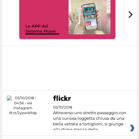
Il 
Le APP del
Mus
Sistema Musei
net
05/10/2018
Attraverso uno stretto passaggio con
una curiosa loggetta chiusa da una
bella vetrata a tortiglioni, si giunge
all'ultima stanza della