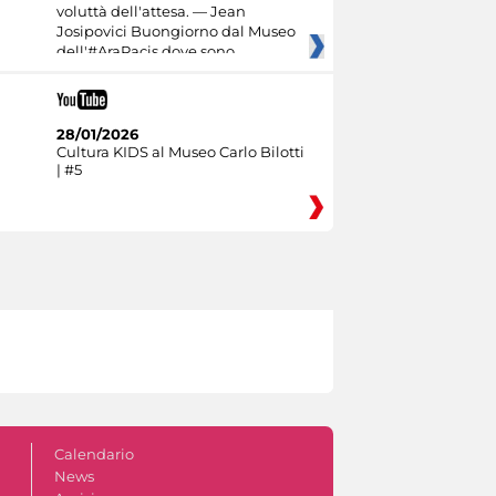
voluttà dell'attesa. — Jean
Josipovici Buongiorno dal Museo
dell'#AraPacis dove sono
28/01/2026
Cultura KIDS al Museo Carlo Bilotti
| #5
Calendario
News