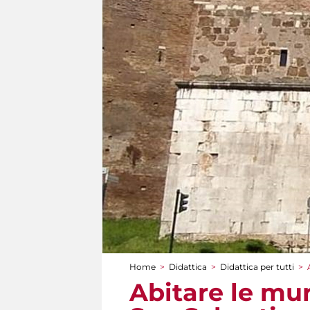
Home
>
Didattica
>
Didattica per tutti
>
Tu sei qui
Abitare le mur