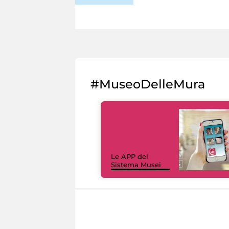
#MuseoDelleMura
Le APP del
Sistema Musei