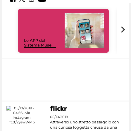
Il 
Le APP del
Mus
Sistema Musei
net
05/10/2018
Attraverso uno stretto passaggio con
una curiosa loggetta chiusa da una