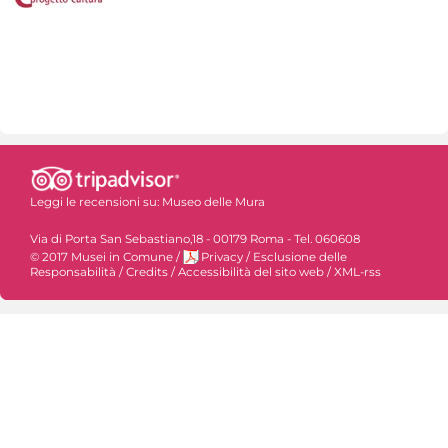
Leggi le recensioni su:
Museo delle Mura
Via di Porta San Sebastiano,18 - 00179 Roma - Tel. 060608
© 2017 Musei in Comune
/
Privacy
/
Esclusione delle
Responsabilità
/
Credits
/
Accessibilità del sito web
/
XML-rss