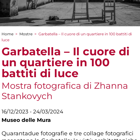
Home
>
Mostre
>
Garbatella – Il cuore di un quartiere in 100 battiti di
Tu sei qui
luce
Garbatella – Il cuore di
un quartiere in 100
battiti di luce
Mostra fotografica di Zhanna
Stankovych
16/12/2023 - 24/03/2024
Museo delle Mura
Quarantadue fotografie e tre collage fotografici