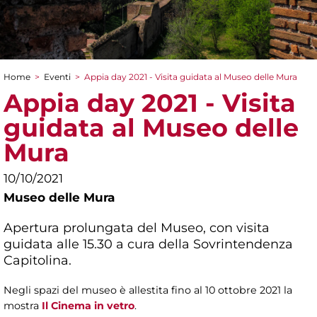
Home
>
Eventi
>
Appia day 2021 - Visita guidata al Museo delle Mura
Tu sei qui
Appia day 2021 - Visita
guidata al Museo delle
Mura
10/10/2021
Museo delle Mura
Apertura prolungata del Museo, con visita
guidata alle 15.30 a cura della Sovrintendenza
Capitolina.
Negli spazi del museo è allestita fino al 10 ottobre 2021 la
mostra
Il Cinema in vetro
.