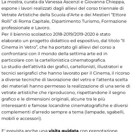
La mostra, curata da Vanessa Ascenzi e Giovanna Chieppa,
espone i lavori realizzati dagli allievi del corso triennale di
Vetrate Artistiche della Scuola d’Arte e dei Mestieri “Ettore
Rolli” di Roma Capitale, Dipartimento Turismo, Formazione
professionale e Lavoro.
Per il biennio scolastico 2018-2019/2019-2020 è stato
elaborato un progetto didattico ed espositivo, dal titolo “Il
Cinema in Vetro”, che ha portato gli allievi del corso a
confrontarsi con il mondo della settima arte ed in
particolare con la cartellonistica cinematografica.
Lo studio dell’attività dei grafici, cartellonisti, illustratori e
tecnici serigrafici che hanno lavorato per il Cinema, il ricorso
a diverse tecniche di lavorazione del vetro e l’attenta scelta
dei materiali hanno permesso la realizzazione di una serie di
vetrate artistiche che riproducono, rispettandone il segno
grafico e le dimensioni originali, alcune tra le più
interessanti e famose locandine cinematografiche e diversi
complementi d’arredo sempre a tema (lampade, sgabelli,
mobili e accessori).
E' prevista anche una
visita guidata
con prenotazione