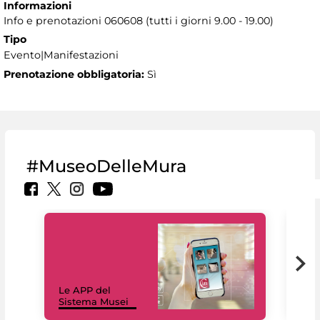
Informazioni
Info e prenotazioni 060608 (tutti i giorni 9.00 - 19.00)
Tipo
Evento|Manifestazioni
Prenotazione obbligatoria:
Sì
#MuseoDelleMura
Il 
Le APP del
Mus
Sistema Musei
net