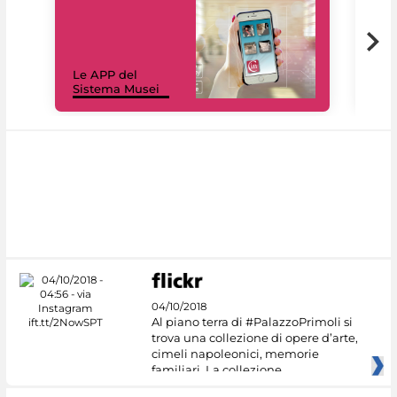
Il 
Le APP del
Mus
Sistema Musei
net
04/10/2018
Al piano terra di #PalazzoPrimoli si
trova una collezione di opere d’arte,
cimeli napoleonici, memorie
familiari. La collezione