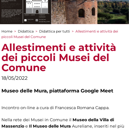
Home
>
Didattica
>
Didattica per tutti
>
Allestimenti e attività dei
Tu sei qui
piccoli Musei del Comune
Allestimenti e attività
dei piccoli Musei del
Comune
18/05/2022
Museo delle Mura,
piattaforma Google Meet
Incontro on-line a cura di Francesca Romana Cappa.
Nella rete dei Musei in Comune il
Museo della Villa di
Massenzio
e
Il Museo delle Mura
Aureliane, inseriti nel più