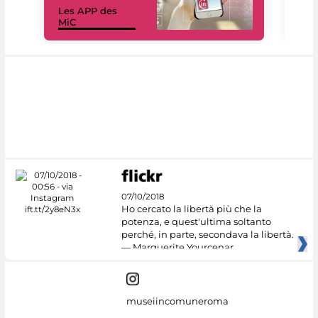
Les APP des
Les
MiC
rés
07/10/2018
Ho cercato la libertà più che la
potenza, e quest'ultima soltanto
perché, in parte, secondava la libertà.
— Marguerite Yourcenar
museiincomuneroma