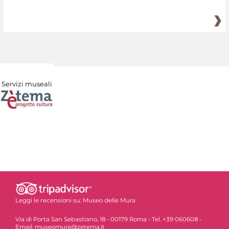
Servizi museali
Leggi le recensioni su:
Museo delle Mura
Via di Porta San Sebastiano, 18 - 00179 Roma - Tel. +39 060608 -
Email: museomura@zetema.it