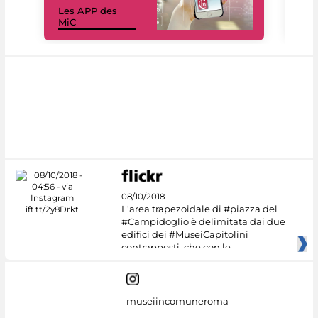
Les APP des
Les
MiC
rés
08/10/2018
L'area trapezoidale di #piazza del
#Campidoglio è delimitata dai due
edifici dei #MuseiCapitolini
contrapposti, che con le
museiincomuneroma