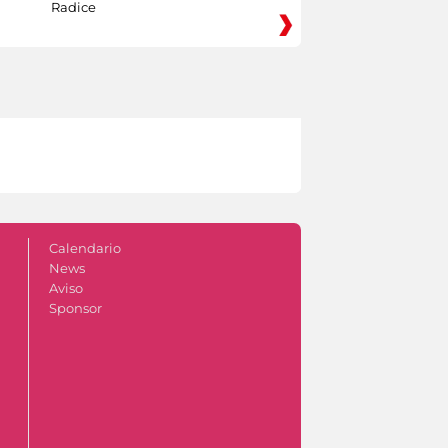
Radice
Calendario
News
Aviso
Sponsor