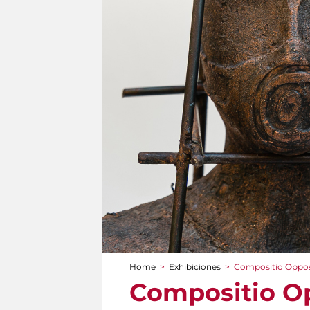
Home
>
Exhibiciones
>
Compositio Oppo
You are here
Compositio O