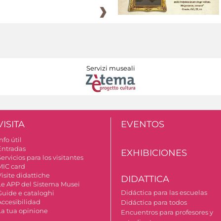
Servizi museali
VISITA
EVENTOS
nfo útil
Entradas
EXHIBICIONES
ervicios para los visitantes
MIC card
isite didattiche
DIDATTICA
Le APP del Sistema Musei
Didáctica para las escuelas
Guide e cataloghi
Accesibilidad
Didáctica para todos
La tua opinione
Encuentros para profesores y