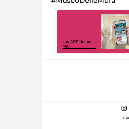
#MuseoDelleMura
Las APP de los
MiC
mus