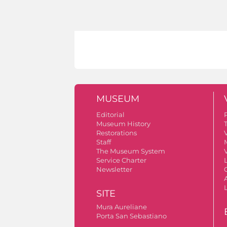
MUSEUM
Editorial
Museum History
Restorations
V
Staff
The Museum System
V
Service Charter
Newsletter
A
SITE
Mura Aureliane
Porta San Sebastiano