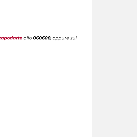
capodarte
allo
060608
, oppure sui