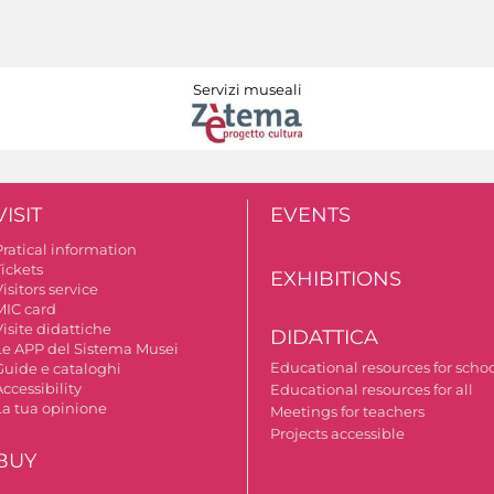
Servizi museali
VISIT
EVENTS
Pratical information
Tickets
EXHIBITIONS
isitors service
MIC card
isite didattiche
DIDATTICA
Le APP del Sistema Musei
Educational resources for scho
Guide e cataloghi
ccessibility
Educational resources for all
La tua opinione
Meetings for teachers
Projects accessible
BUY