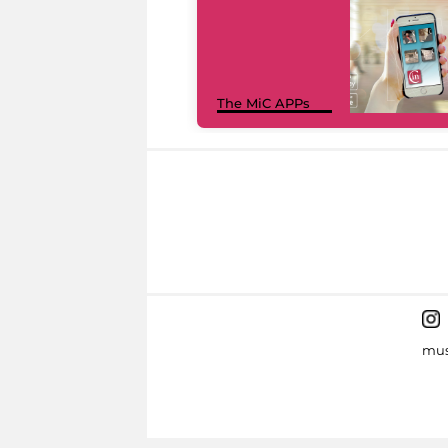
The MiC APPs
mus