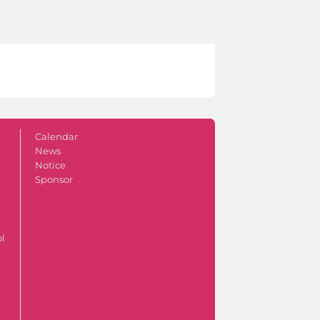
Calendar
News
Notice
Sponsor
ol