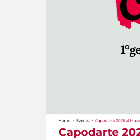
Home
>
Events
>
Capodarte 2025 al Muse
You are here
Capodarte 202