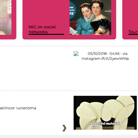
MiC on social
networks
Tour
eiincomuneroma