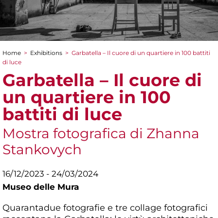
Home
>
Exhibitions
>
Garbatella – Il cuore di un quartiere in 100 battiti
You are here
di luce
Garbatella – Il cuore di
un quartiere in 100
battiti di luce
Mostra fotografica di Zhanna
Stankovych
16/12/2023 - 24/03/2024
Museo delle Mura
Quarantadue fotografie e tre collage fotografici