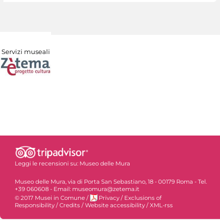
Servizi museali
Leggi le recensioni su:
Museo delle Mura
Museo delle Mura, via di Porta San Sebastiano, 18 - 00179 Roma - Tel.
+39 060608 - Email: museomura@zetema.it
© 2017 Musei in Comune
/
Privacy
/
Exclusions of
Responsibility
/
Credits
/
Website accessibility
/
XML-rss